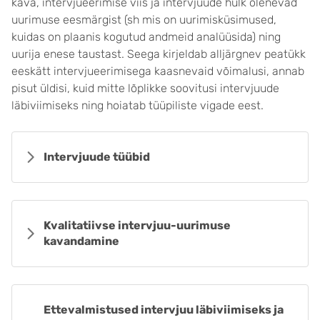
kava, intervjueerimise viis ja intervjuude hulk olenevad
uurimuse eesmärgist (sh mis on uurimisküsimused,
kuidas on plaanis kogutud andmeid analüüsida) ning
uurija enese taustast. Seega kirjeldab alljärgnev peatükk
eeskätt intervjueerimisega kaasnevaid võimalusi, annab
pisut üldisi, kuid mitte lõplikke soovitusi intervjuude
läbiviimiseks ning hoiatab tüüpiliste vigade eest.
Intervjuude tüübid
Kvalitatiivse intervjuu-uurimuse
kavandamine
Ettevalmistused intervjuu läbiviimiseks ja