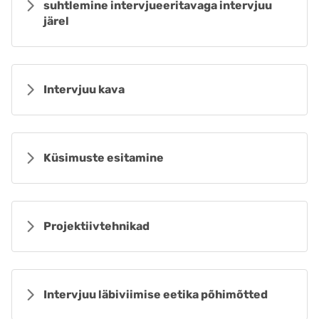
suhtlemine intervjueeritavaga intervjuu
järel
Intervjuu kava
Küsimuste esitamine
Projektiivtehnikad
Intervjuu läbiviimise eetika põhimõtted