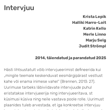
Intervjuu
Krista Lepik
Halliki Harro-Loit
Katrin Kello
Merle Linno
Marju Selg
Judit Strömpl
2014, täiendatud ja parandatud 2025
Hästi lihtsustatult võib intervjueerimist defineerida kui
„mingile teemale keskenduvat eesmärgipärast vestlust
kahe või enama inimese vahel“ (Brennen, 2013: 27).
Uurimuse tarbeks läbiviidavate intervjuude puhul
eristatakse intervjueerija ning intervjueeritava, st
küsimusi küsiva ning neile vastava poole rolle. Uurimust
plaanides tuleb arvestada, et iga konkreetse intervjuu