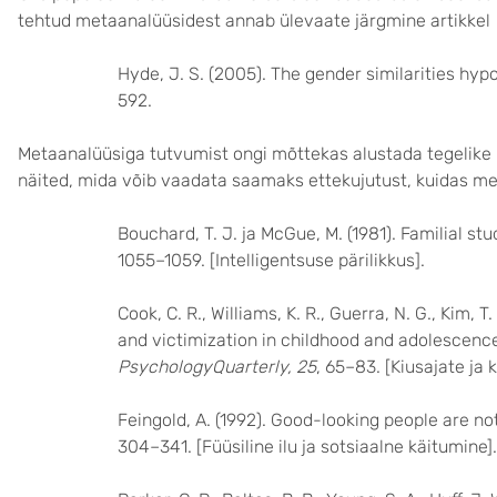
tehtud metaanalüüsidest annab ülevaate järgmine artikkel
Hyde, J. S. (2005). The gender similarities hyp
592.
Metaanalüüsiga tutvumist ongi mõttekas alustada tegelike
näited, mida võib vaadata saamaks ettekujutust, kuidas me
Bouchard, T. J. ja McGue, M. (1981). Familial stu
1055–1059. [Intelligentsuse pärilikkus].
Cook, C. R., Williams, K. R., Guerra, N. G., Kim, T
and victimization in childhood and adolescenc
Psychology
Quarterly, 25
, 65–83. [Kiusajate ja
Feingold, A. (1992). Good-looking people are n
304–341. [Füüsiline ilu ja sotsiaalne käitumine].