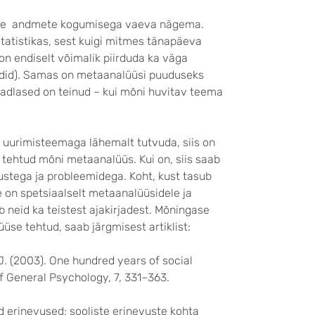
 ise andmete kogumisega vaeva nägema.
statistikas, sest kuigi mitmes tänapäeva
 on endiselt võimalik piirduda ka väga
sendid). Samas on metaanalüüsi puuduseks
teadlased on teinud – kui mõni huvitav teema
 uurimisteemaga lähemalt tutvuda, siis on
n tehtud mõni metaanalüüs. Kui on, siis saab
mustega ja probleemidega. Koht, kust tasub
e on spetsiaalselt metaanalüüsidele ja
 neid ka teistest ajakirjadest. Mõningase
üse tehtud, saab järgmisest artiklist:
. J. (2003). One hundred years of social
f General Psychology, 7, 331–363.
 erinevused; sooliste erinevuste kohta