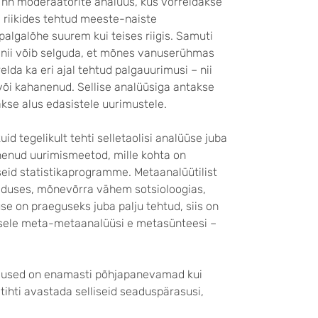
ti nn moderaatorite analüüs, kus võrreldakse
i riikides tehtud meeste-naiste
 palgalõhe suurem kui teises riigis. Samuti
– nii võib selguda, et mõnes vanuserühmas
elda ka eri ajal tehtud palgauurimusi – nii
 või kahanenud. Sellise analüüsiga antakse
akse alus edasistele uurimustele.
id tegelikult tehti selletaolisi analüüse juba
enud uurimismeetod, mille kohta on
lseid statistikaprogramme. Metaanalüütilist
eaduses, mõnevõrra vähem sotsioloogias,
se on praeguseks juba palju tehtud, siis on
sele meta-metaanalüüsi e metasünteesi –
eldused on enamasti põhjapanevamad kui
tihti avastada selliseid seaduspärasusi,