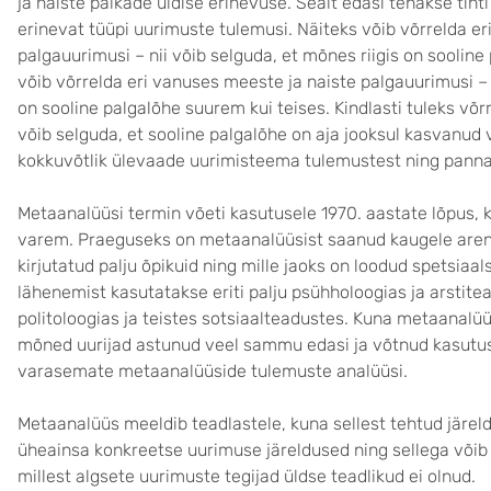
ja naiste palkade üldise erinevuse. Sealt edasi tehakse tih
erinevat tüüpi uurimuste tulemusi. Näiteks võib võrrelda er
palgauurimusi – nii võib selguda, et mõnes riigis on sooline
võib võrrelda eri vanuses meeste ja naiste palgauurimusi 
on sooline palgalõhe suurem kui teises. Kindlasti tuleks võrr
võib selguda, et sooline palgalõhe on aja jooksul kasvanud
kokkuvõtlik ülevaade uurimisteema tulemustest ning pann
Metaanalüüsi termin võeti kasutusele 1970. aastate lõpus, ku
varem. Praeguseks on metaanalüüsist saanud kaugele aren
kirjutatud palju õpikuid ning mille jaoks on loodud spetsiaa
lähenemist kasutatakse eriti palju psühholoogias ja arstit
politoloogias ja teistes sotsiaalteadustes. Kuna metaanalüü
mõned uurijad astunud veel sammu edasi ja võtnud kasutu
varasemate metaanalüüside tulemuste analüüsi.
Metaanalüüs meeldib teadlastele, kuna sellest tehtud jär
üheainsa konkreetse uurimuse järeldused ning sellega võib 
millest algsete uurimuste tegijad üldse teadlikud ei olnud.