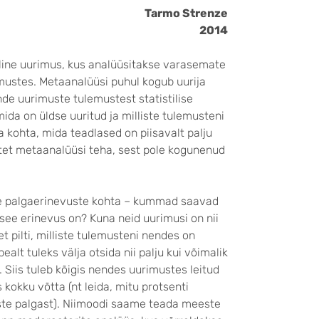
Tarmo Strenze
2014
lline uurimus, kus analüüsitakse varasemate
mustes. Metaanalüüsi puhul kogub uurija
nde uurimuste tulemustest statistilise
da on üldse uuritud ja milliste tulemusteni
a kohta, mida teadlased on piisavalt palju
tet metaanalüüsi teha, sest pole kogunenud
te palgaerinevuste kohta – kummad saavad
see erinevus on? Kuna neid uurimusi on nii
t pilti, milliste tulemusteni nendes on
lt tuleks välja otsida nii palju kui võimalik
 Siis tuleb kõigis nendes uurimustes leitud
 kokku võtta (nt leida, mitu protsenti
te palgast). Niimoodi saame teada meeste