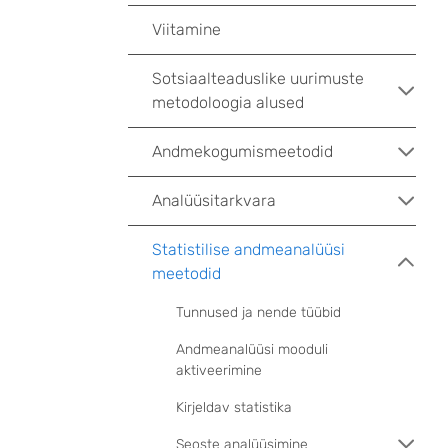
Viitamine
Sotsiaalteaduslike uurimuste
metodoloogia alused
Andmekogumismeetodid
Analüüsitarkvara
Statistilise andmeanalüüsi
meetodid
Tunnused ja nende tüübid
Andmeanalüüsi mooduli
aktiveerimine
Kirjeldav statistika
Seoste analüüsimine