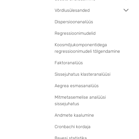
Võrdlusülesanded
Dispersioonanalüüs
Regressioonimudelid
Koosmõjukomponentidega
regressioonimudeli tõlgendamine
Faktoranalüüs
Sissejuhatus klasteranalüüsi
Aegrea esmasanalüüs
Mitmetasemelise analüüsi
sissejuhatus
Andmete kaalumine
Cronbachi kordaja
Bayesi statistika