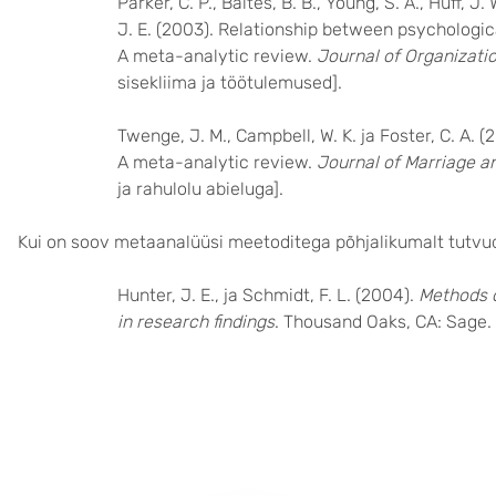
Parker, C. P., Baltes, B. B., Young, S. A., Huff, J.
J. E. (2003). Relationship between psychologi
A meta-analytic review.
Journal of Organizati
sisekliima ja töötulemused].
Twenge, J. M., Campbell, W. K. ja Foster, C. A. 
A meta-analytic review.
Journal of Marriage a
ja rahulolu abieluga].
Kui on soov metaanalüüsi meetoditega põhjalikumalt tutvuda
Hunter, J. E., ja Schmidt, F. L. (2004).
Methods o
in research findings
. Thousand Oaks, CA: Sage.