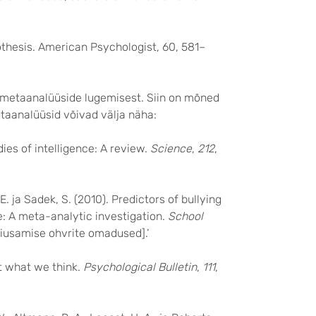
othesis. American Psychologist, 60, 581–
 metaanalüüside lugemisest. Siin on mõned
taanalüüsid võivad välja näha:
dies of intelligence: A review.
Science
,
212
,
. E. ja Sadek, S. (2010). Predictors of bullying
e: A meta-analytic investigation.
School
 kiusamise ohvrite omadused].’
ot what we think.
Psychological Bulletin
,
111
,