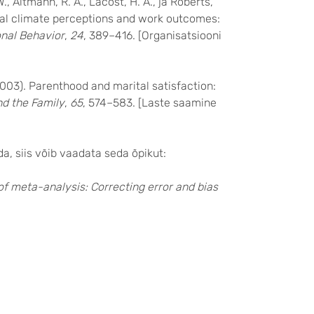
 W., Altmann, R. A., Lacost, H. A., ja Roberts,
cal climate perceptions and work outcomes:
onal Behavior
,
24
, 389–416. [Organisatsiooni
(2003). Parenthood and marital satisfaction:
nd the Family
,
65
, 574–583. [Laste saamine
, siis võib vaadata seda õpikut:
f meta-analysis: Correcting error and bias