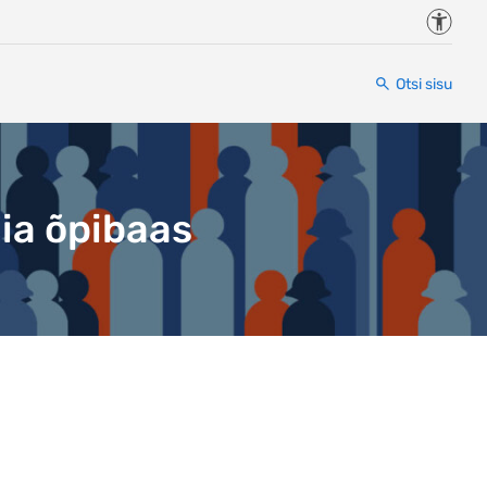
Juurde
Otsi sisu
ia õpibaas