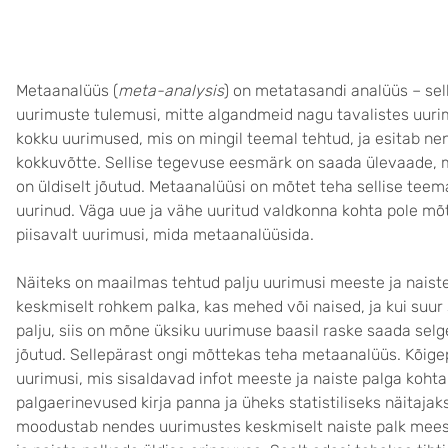
Metaanalüüs (
meta-analysis
) on metatasandi analüüs – se
uurimuste tulemusi, mitte algandmeid nagu tavalistes uuri
kokku uurimused, mis on mingil teemal tehtud, ja esitab ne
kokkuvõtte. Sellise tegevuse eesmärk on saada ülevaade, mi
on üldiselt jõutud. Metaanalüüsi on mõtet teha sellise teem
uurinud. Väga uue ja vähe uuritud valdkonna kohta pole mõ
piisavalt uurimusi, mida metaanalüüsida.
Näiteks on maailmas tehtud palju uurimusi meeste ja nais
keskmiselt rohkem palka, kas mehed või naised, ja kui suur 
palju, siis on mõne üksiku uurimuse baasil raske saada selge
jõutud. Sellepärast ongi mõttekas teha metaanalüüs. Kõigepea
uurimusi, mis sisaldavad infot meeste ja naiste palga kohta.
palgaerinevused kirja panna ja üheks statistiliseks näitajaks
moodustab nendes uurimustes keskmiselt naiste palk mees