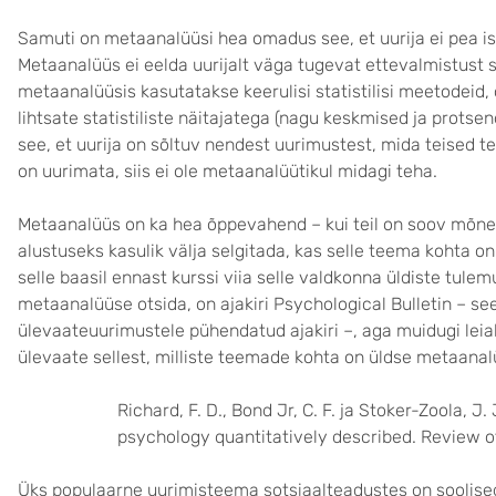
Samuti on metaanalüüsi hea omadus see, et uurija ei pea
Metaanalüüs ei eelda uurijalt väga tugevat ettevalmistust 
metaanalüüsis kasutatakse keerulisi statistilisi meetodeid,
lihtsate statistiliste näitajatega (nagu keskmised ja prot
see, et uurija on sõltuv nendest uurimustest, mida teised 
on uurimata, siis ei ole metaanalüütikul midagi teha.
Metaanalüüs on ka hea õppevahend – kui teil on soov mõne
alustuseks kasulik välja selgitada, kas selle teema kohta o
selle baasil ennast kurssi viia selle valdkonna üldiste tule
metaanalüüse otsida, on ajakiri Psychological Bulletin – se
ülevaateuurimustele pühendatud ajakiri –, aga muidugi leiab
ülevaate sellest, milliste teemade kohta on üldse metaanalü
Richard, F. D., Bond Jr, C. F. ja Stoker-Zoola, J
psychology quantitatively described. Review o
Üks populaarne uurimisteema sotsiaalteadustes on soolised