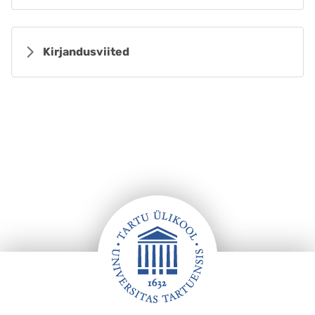
Kirjandusviited
Jalus