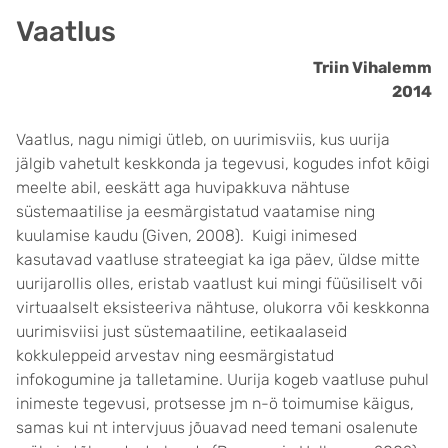
Vaatlus
Triin Vihalemm
2014
Vaatlus, nagu nimigi ütleb, on uurimisviis, kus uurija
jälgib vahetult keskkonda ja tegevusi, kogudes infot kõigi
meelte abil, eeskätt aga huvipakkuva nähtuse
süstemaatilise ja eesmärgistatud vaatamise ning
kuulamise kaudu (Given, 2008). Kuigi inimesed
kasutavad vaatluse strateegiat ka iga päev, üldse mitte
uurijarollis olles, eristab vaatlust kui mingi füüsiliselt või
virtuaalselt eksisteeriva nähtuse, olukorra või keskkonna
uurimisviisi just süstemaatiline, eetikaalaseid
kokkuleppeid arvestav ning eesmärgistatud
infokogumine ja talletamine. Uurija kogeb vaatluse puhul
inimeste tegevusi, protsesse jm n-ö toimumise käigus,
samas kui nt intervjuus jõuavad need temani osalenute