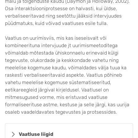
mälu ja tõlgenduste kaudu (Daymon ja Holloway, 2002).
Osa interaktsiooniprotsesse on halvasti, kui üldse,
verbaliseeritavad ning seetõttu jääksid intervjuudes
püüdmatuks, kuid võivad vaatluses esile tulla.
Vaatlus on uurimisviis, mis kas iseseisvalt või
kombineerituna intervjuude jt uurimismeetoditega
võimaldab mõtestada ühiskonnaelu erinevaid külgi
tegevuste, olukordade ja keskkondade vahetu ning
meelelise kogemuse kaudu, võimaldades välja tuua ka
raskesti verbaliseeritavaid aspekte. Vaatlus põhineb
vahetu meelelise kogemuse süstematiseeritud,
eetikareegleid järgival kirjeldusel. Vaatlusel on
mitmesugused vorme, mis eristuvad vaatluse
formaliseerituse astme, kestuse ja selle järgi, kas uurija
osaleb vaadeldavates tegevustes ja protsessides.
Vaatluse liigid