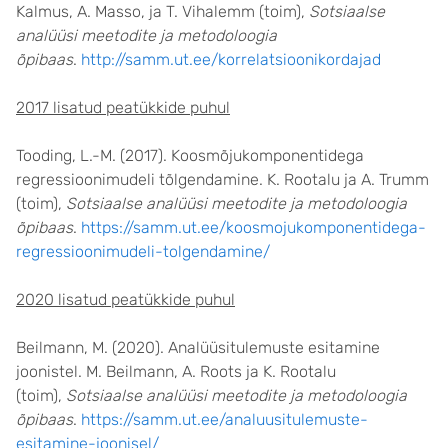
Kalmus, A. Masso, ja T. Vihalemm (toim),
Sotsiaalse
analüüsi meetodite ja metodoloogia
õpibaas
.
http://samm.ut.ee/korrelatsioonikordajad
2017 lisatud peatükkide puhul
Tooding, L.-M. (2017). Koosmõjukomponentidega
regressioonimudeli tõlgendamine. K. Rootalu ja A. Trumm
(toim),
Sotsiaalse analüüsi meetodite ja metodoloogia
õpibaas
.
https://samm.ut.ee/koosmojukomponentidega-
regressioonimudeli-tolgendamine/
2020 lisatud peatükkide puhul
Beilmann, M. (2020). Analüüsitulemuste esitamine
joonistel. M. Beilmann, A. Roots ja K. Rootalu
(toim),
Sotsiaalse analüüsi meetodite ja metodoloogia
õpibaas
.
https://samm.ut.ee/analuusitulemuste-
esitamine-joonisel/