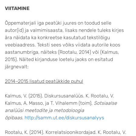
VIITAMINE
Õppematerjali iga peatüki juures on toodud selle
autor(id) ja valmimisaasta, lisaks nendele tuleks kirjes
ära näidata ka konkreetse kasutatud tekstilõigu
veebiaadress. Teksti sees võiks viidata autorile koos
aastanumbriga, näiteks (Rootalu, 2014) või (Kalmus,
2015). Näited kirjanduse loetelu jaoks on esitatud
järgnevalt:
2014–2015 lisatud peatükkide puhul
Kalmus, V. (2015). Diskursusanalüüs. K. Rootalu, V.
Kalmus, A. Masso, ja T. Vihalemm (toim),
Sotsiaalse
analüüsi meetodite ja metodoloogia
õpibaas
.
http://samm.ut.ee/diskursusanalyys
Rootalu, K. (2014). Korrelatsioonikordajad. K. Rootalu, V.