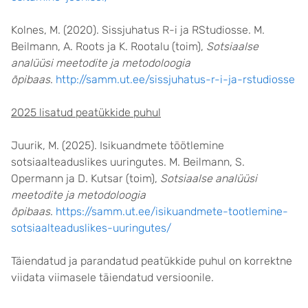
Kolnes, M. (2020). Sissjuhatus R-i ja RStudiosse. M.
Beilmann, A. Roots ja K. Rootalu (toim),
Sotsiaalse
analüüsi meetodite ja metodoloogia
õpibaas
.
http://samm.ut.ee/sissjuhatus-r-i-ja-rstudiosse
2025 lisatud peatükkide puhul
Juurik, M. (2025). Isikuandmete töötlemine
sotsiaalteaduslikes uuringutes. M. Beilmann, S.
Opermann ja D. Kutsar (toim),
Sotsiaalse analüüsi
meetodite ja metodoloogia
õpibaas
.
https://samm.ut.ee/isikuandmete-tootlemine-
sotsiaalteaduslikes-uuringutes/
Täiendatud ja parandatud peatükkide puhul on korrektne
viidata viimasele täiendatud versioonile.