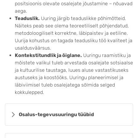
positsioonis olevate osalejate jõustamine – nõuavad
aega.
Teaduslik.
Uuring järgib teaduslikke põhimõtteid.
Näiteks peab see olema teoreetiliselt põhjendatud,
metodoloogiliselt korrektne, läbipaistev ja eetiline.
Uurija kohustus on tagada teadusliku töö kvaliteet ja
usaldusväärsus.
Kontekstitundlik ja õiglane.
Uuringu raamistiku ja
mõistete valikul tuleb arvestada osalejate sotsiaalse
ja kultuurilise taustaga, luues aluse vastastikuseks
austuseks ja koostööks. Uuringu planeerimisel ja
läbiviimisel tuleb osalejatega sõlmida selged
kokkulepped.
Osalus-tegevusuuringu tüübid