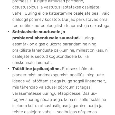
protsessis uurijate aktiivsed partnerid,
otsustusõigus ja vastutus jaotatakse osalejate
vahel. Uuring ei ole katsetamine osalejate peal, vaid
dialoogil põhinev koostöö. Uurijad panustavad oma
teoreetilis-metodoloogiliste teadmiste ja oskustega.
Sotsiaalsele muutusele ja
probleemilahendusele suunatud.
Uuringu
eesmärk on algse olukorra parandamine ning
praktiliste lahenduste pakkumine, millest on kasu nii
osalejatele, seotud kogukondadele kui ka
ühiskonnale laiemalt.
Tsükliline ja pikaajaline.
Protsess hõlmab
planeerimist, andmekogumist, analüüsi ning uute
ideede väljatöötamist ega kulge sageli lineaarselt,
mis tähendab vajadusel pöördumist tagasi
varasematesse uuringu etappidesse. Osalus-
tegevusuuring nõuab aega, kuna nii selle tsükliline
iseloom kui ka otsustusõiguse jagamine uurija ja
teiste osalejate vahel – sealhulgas nõrgemas