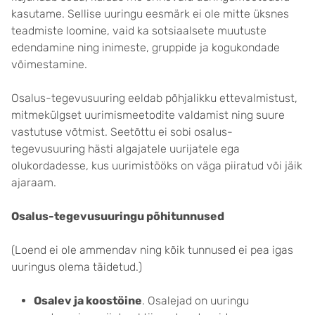
kasutame. Sellise uuringu eesmärk ei ole mitte üksnes
teadmiste loomine, vaid ka sotsiaalsete muutuste
edendamine ning inimeste, gruppide ja kogukondade
võimestamine.
Osalus-tegevusuuring eeldab põhjalikku ettevalmistust,
mitmekülgset uurimismeetodite valdamist ning suure
vastutuse võtmist. Seetõttu ei sobi osalus-
tegevusuuring hästi algajatele uurijatele ega
olukordadesse, kus uurimistööks on väga piiratud või jäik
ajaraam.
Osalus-tegevusuuringu põhitunnused
(Loend ei ole ammendav ning kõik tunnused ei pea igas
uuringus olema täidetud.)
Osalev ja koostöine
. Osalejad on uuringu