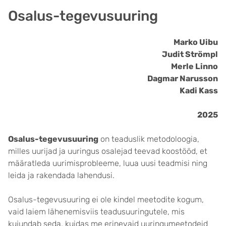
Osalus-tegevusuuring
Marko Uibu
Judit Strömpl
Merle Linno
Dagmar Narusson
Kadi Kass
2025
Osalus-tegevusuuring
on teaduslik metodoloogia,
milles uurijad ja uuringus osalejad teevad koostööd, et
määratleda uurimisprobleeme, luua uusi teadmisi ning
leida ja rakendada lahendusi.
Osalus-tegevusuuring ei ole kindel meetodite kogum,
vaid laiem lähenemisviis teadusuuringutele, mis
kujundab seda, kuidas me erinevaid uuringumeetodeid