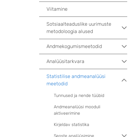
Viitamine
Sotsiaalteaduslike uurimuste
metodoloogia alused
Andmekogumismeetodid
Analüüsitarkvara
Statistilise andmeanalüüsi
meetodid
Tunnused ja nende tüübid
Andmeanalüüsi mooduli
aktiveerimine
Kirjeldav statistika
Seoste analüüsimine