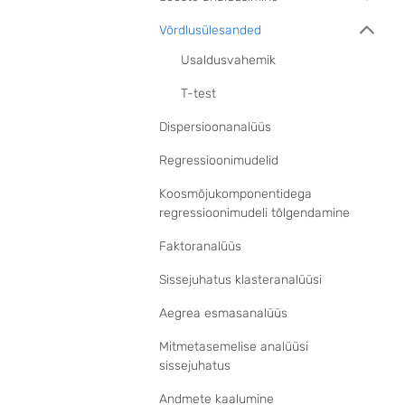
Võrdlusülesanded
Usaldusvahemik
T-test
Dispersioonanalüüs
Regressioonimudelid
Koosmõjukomponentidega
regressioonimudeli tõlgendamine
Faktoranalüüs
Sissejuhatus klasteranalüüsi
Aegrea esmasanalüüs
Mitmetasemelise analüüsi
sissejuhatus
Andmete kaalumine