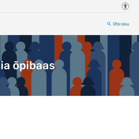
Juurde
Otsi sisu
ia õpibaas