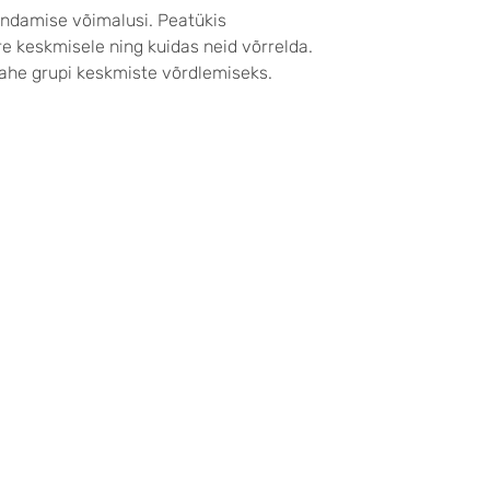
endamise võimalusi. Peatükis
re keskmisele ning kuidas neid võrrelda.
kahe grupi keskmiste võrdlemiseks.