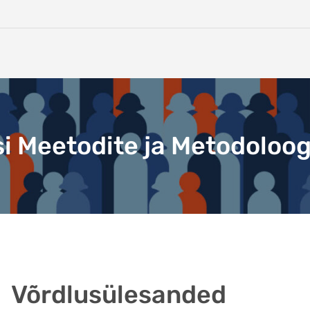
i Meetodite ja Metodoloog
Võrdlusülesanded