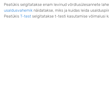
Peatükis selgitatakse enam levinud võrdlusülesannete lah
usaldusvahemik
näidatakse, miks ja kuidas leida usalduspii
Peatükis
T-test
selgitatakse t-testi kasutamise võimalusi 