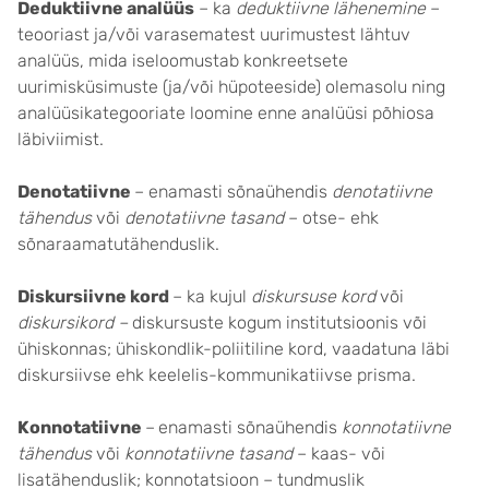
Deduktiivne analüüs
– ka
deduktiivne lähenemine
–
teooriast ja/või varasematest uurimustest lähtuv
analüüs, mida iseloomustab konkreetsete
uurimisküsimuste (ja/või hüpoteeside) olemasolu ning
analüüsikategooriate loomine enne analüüsi põhiosa
läbiviimist.
Denotatiivne
– enamasti sõnaühendis
denotatiivne
tähendus
või
denotatiivne tasand
– otse- ehk
sõnaraamatutähenduslik.
Diskursiivne kord
– ka kujul
diskursuse kord
või
diskursikord –
diskursuste kogum institutsioonis või
ühiskonnas; ühiskondlik-poliitiline kord, vaadatuna läbi
diskursiivse ehk keelelis-kommunikatiivse prisma.
Konnotatiivne
–
enamasti sõnaühendis
konnotatiivne
tähendus
või
konnotatiivne tasand
– kaas- või
lisatähenduslik; konnotatsioon – tundmuslik