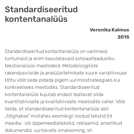
Standardiseeritud
kontentanalüüs
Veronika Kalmus
2015
Standardiseeritud kontentanalüüs on vanimaid,
tuntumaid ja enim kasutatavaid sotsiaalteadusliku
tekstianalüüsi meetodeid. Metodoloogiliste
rakendusviiside ja analüüsitehnikate suure variatiivsuse
tõttu võib seda pidada pigem uurimisstrateegiaks kui
konkreetseks meetodiks. Standardiseeritud
kontentanalüüs kujutab endast teatavat silda
kvantitatiivsete ja kvalitatiivsete meetodite vahel. Võib
öelda, et standardiseeritud kontentanalüüsi abil
„tõlgitakse“ mistahes eesmärgil loodud tekstid (nt
meedia- või õppemeediatekstid, reklaamid, ametlikud
dokumendid, uuritavate omalooming, sh