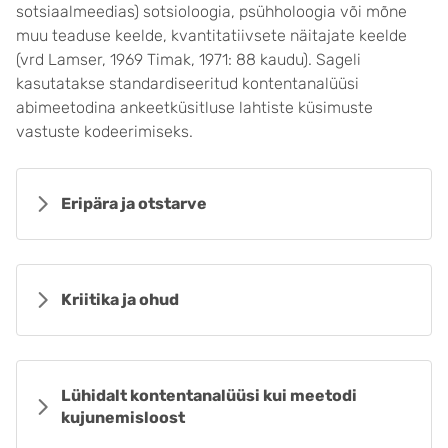
sotsiaalmeedias) sotsioloogia, psühholoogia või mõne
muu teaduse keelde, kvantitatiivsete näitajate keelde
(vrd Lamser, 1969 Timak, 1971: 88 kaudu). Sageli
kasutatakse standardiseeritud kontentanalüüsi
abimeetodina ankeetküsitluse lahtiste küsimuste
vastuste kodeerimiseks.
Eripära ja otstarve
Kriitika ja ohud
Lühidalt kontentanalüüsi kui meetodi
kujunemisloost