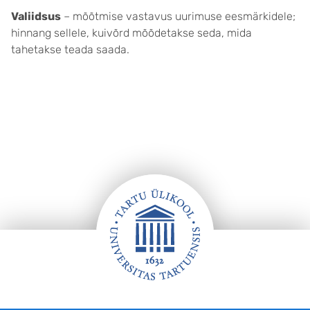
Valiidsus
– mõõtmise vastavus uurimuse eesmärkidele;
hinnang sellele, kuivõrd mõõdetakse seda, mida
tahetakse teada saada.
Jalus