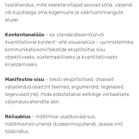
lisatähendus, mille keeletarvitajad seovad sõna, väljendi
või kujutisega oma kogemuste ja väärtushinnangute
alusel.
Kontentanalüüs
– ka
standardiseeritud
või
kvantitatiivne kontent- ehk sisuanalüüs
– uurimistehnika
kommunikatsiooni/tekstide eksplitsiitse sisu
objektiivseks, süstemaatiliseks ja kvantitatiivseks
kirjeldamiseks.
Manifestne sisu
– teksti eksplitsiitsed, otseselt
väljaöeldud osad (nt teemad, argumendid, tegelased,
tegevused jne), mida edastatakse eelkõige verbaalsete
väljendusvahendite abil.
Reliaablus
– mõõtmise usaldusväärsus,
mõõtmisinstrumendi (kodeerimisjuhendi, skaala vm)
töökindlus.