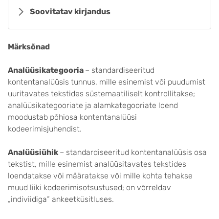
Soovitatav kirjandus
Märksõnad
Analüüsikategooria
– standardiseeritud
kontentanalüüsis tunnus, mille esinemist või puudumist
uuritavates tekstides süstemaatiliselt kontrollitakse;
analüüsikategooriate ja alamkategooriate loend
moodustab põhiosa kontentanalüüsi
kodeerimisjuhendist.
Analüüsiühik
– standardiseeritud kontentanalüüsis osa
tekstist, mille esinemist analüüsitavates tekstides
loendatakse või määratakse või mille kohta tehakse
muud liiki kodeerimisotsustused; on võrreldav
„indiviidiga” ankeetküsitluses.